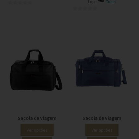
Loja:
Tonin
0
0
o
o
u
u
t
t
o
o
f
f
5
5
Sacola de Viagem
Sacola de Viagem
Ver opções
Ver opções