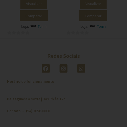
Visualizar
Visualizar
Comparar
Comparar
Loja:
Tonin
Loja:
Tonin
0
0
o
o
u
u
Redes Sociais
t
t
o
o
f
f
5
5
Horário de funcionamento
De segunda à sexta | Das 7h às 17h
Contato – (54) 3056-8808