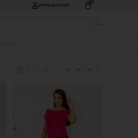
ENTRAR/REGISTRAR
CONTATO
1
2
3
4
…
96
97
98