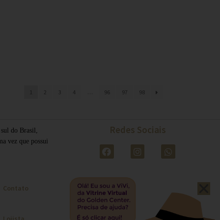
1
2
3
4
…
96
97
98
Redes Sociais
ul do Brasil,
ma vez que possui
Contato
Lojista