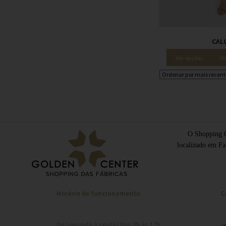
CAL
Ver opções
Vi
O Shopping G
localizado em Fa
Horário de funcionamento
C
De segunda à sexta | Das 7h às 17h