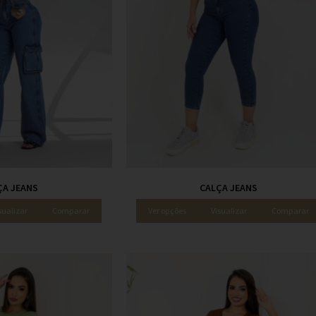
ÇA JEANS
CALÇA JEANS
sualizar
Comparar
Ver opções
Visualizar
Comparar