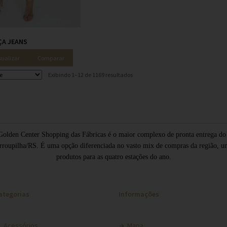
ÇA JEANS
sualizar
Comparar
Exibindo 1–12 de 1169 resultados
olden Center Shopping das Fábricas é o maior complexo de pronta entrega do s
rroupilha/RS. É uma opção diferenciada no vasto mix de compras da região, u
produtos para as quatro estações do ano.
ategorias
Informações
Acessórios
Mapa